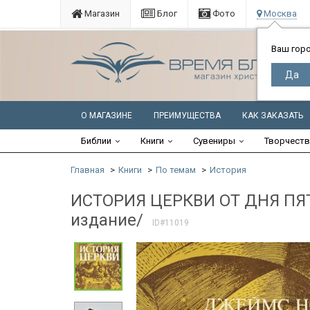
Магазин
Блог
Фото
Москва
Ваш гор
О МАГАЗИНЕ
ПРЕИМУЩЕСТВА
КАК ЗАКАЗАТЬ
Библии
Книги
Сувениры
Творчест
Главная
Книги
По темам
История
ИСТОРИЯ ЦЕРКВИ ОТ ДНЯ ПЯ
издание/
ID#11019