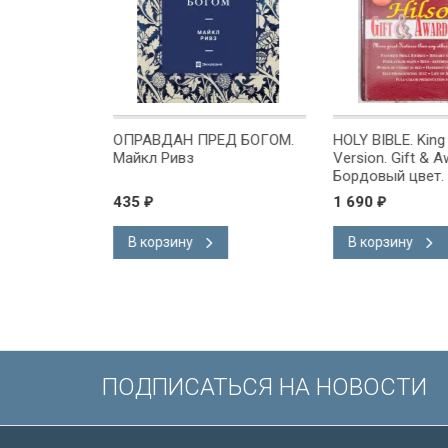
ОМЕ
ОПРАВДАН ПРЕД БОГОМ.
HOLY BIBLE. Kin
х или
Майкл Ривз
Version. Gift & A
 Куреши
Бордовый цвет.
Короля Иакова 
435
1 690
₽
₽
английском язы
Словарь, карты,
В корзину
В корзину
подарочная вкл
Иисуса выделе
/200х140/
ПОДПИСАТЬСЯ НА НОВОСТИ