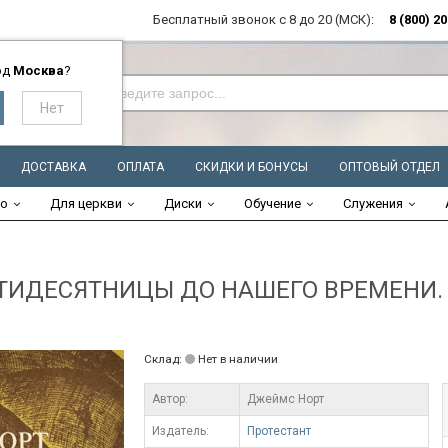
Бесплатный звонок с 8 до 20 (МСК):
8 (800) 2
од
Москва
?
ДОСТАВКА
ОПЛАТА
СКИДКИ И БОНУСЫ
ОПТОВЫЙ ОТДЕЛ
во
Для церкви
Диски
Обучение
Служения
ТИДЕСЯТНИЦЫ ДО НАШЕГО ВРЕМЕНИ. Д
Склад:
Нет в наличии
Автор:
Джеймс Норт
Издатель:
Протестант