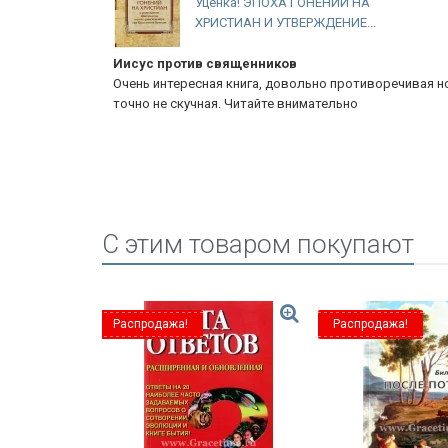
Уценка! ЭПОХА ГОНЕНИЙ НА
ХРИСТИАН И УТВЕРЖДЕНИЕ...
Иисус против священников
удей. Автор
Очень интересная книга, довольно противоречивая н
раиле. Книга
точно не скучная. Читайте внимательно
C этим товаром покупают
Распродажа!
Распродажа!