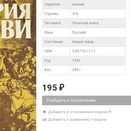
Переплет:
мягкий
Cтраниц:
416
Тип книги:
Печатная книга
Язык:
Русский
Состояние:
Новый товар
ISBN:
5-85770-117-1
Год:
1993
Вес:
288 г
195
₽
Сообщить о поступлении
Добавить в отложенные покупки
Добавить к сравнению товаров