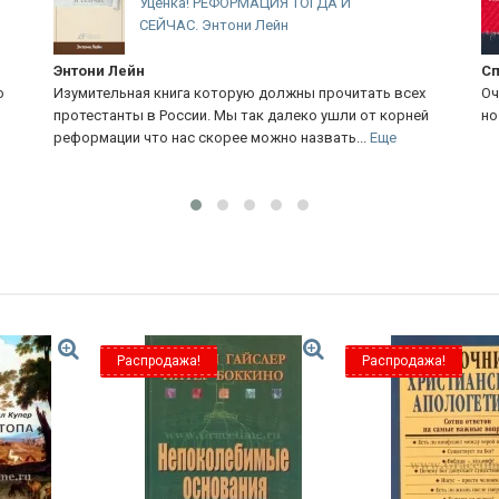
Уценка! РЕФОРМАЦИЯ ТОГДА И
СЕЙЧАС. Энтони Лейн
Энтони Лейн
Сп
о
Изумительная книга которую должны прочитать всех
Оч
протестанты в России. Мы так далеко ушли от корней
но
реформации что нас скорее можно назвать...
Еще
Распродажа!
Распродажа!