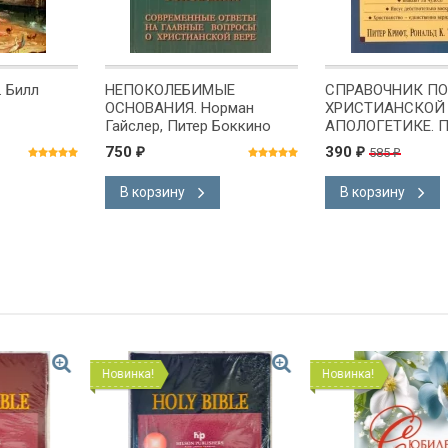
 Билл
НЕПОКОЛЕБИМЫЕ
СПРАВОЧНИК ПО
ОСНОВАНИЯ. Норман
ХРИСТИАНСКОЙ
Гайслер, Питер Боккино
АПОЛОГЕТИКЕ. П
Крифт
750
390
585
₽
₽
₽
В корзину
В корзину
Новинка!
Новинка!