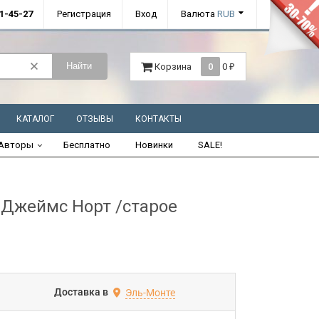
01-45-27
Регистрация
Вход
Валюта
RUB
Найти
Корзина
0
0
₽
КАТАЛОГ
ОТЗЫВЫ
КОНТАКТЫ
Авторы
Бесплатно
Новинки
SALE!
жеймс Норт /старое
Доставка в
Эль-Монте