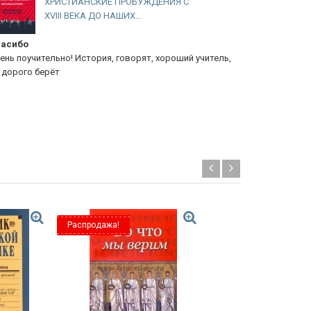
ХРИСТИАНСКИЕ ПРОБУЖДЕНИЯ С
XVIII ВЕКА ДО НАШИХ...
асибо
Еванг. церк
ень поучительно! История, говорят, хороший учитель,
книга очень
 дорого берёт
христианской
закалялась 
Распродажа!
Распродажа!