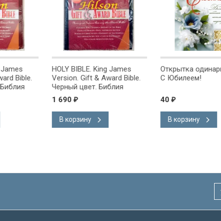
g James
HOLY BIBLE. King James
Открытка одинарн
ward Bible.
Version. Gift & Award Bible.
С Юбилеем!
 Библия
Черный цвет. Библия
на
Короля Иакова на
1 690
40
₽
₽
ке.
английском языке.
 закладка,
Словарь, карты, закладка,
В корзину
В корзину
адка, слова
подарочная вкладка, слова
ны красным
Иисуса выделены красным
/200х140/