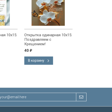
ая 10x15:
Открытка одинарная 10x15:
Открытка одинарна
Поздравляем с
Поздравляем!
Крещением!
40
40
₽
₽
В корзину
В корзину