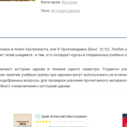
Категории:
История
Теги:
История Церкви
оломон в Книге Екклесиаста, или Я Проповедника (Еккл. 12:12). Любой 
ит: всем учащимся - и тем, кто посещает курсы в специальных учебных з
зучают историю церкви в течение одного семестра. Студенты уче
их занятий; учебные группы при церквах могут использовать ее в каче
 подобранные вопросы для проверки усвоения прочитанного материа
обного ознакомления с историей церкви.
Зуев Алексей Николаевич
30 марта 2024 05:04