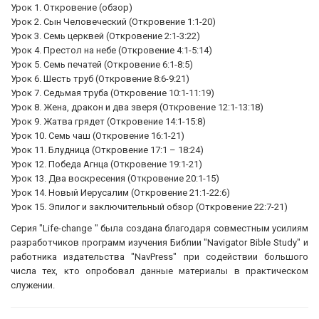
Урок 1. Откровение (обзор)
Урок 2. Сын Человеческий (Откровение 1:1-20)
Урок 3. Семь церквей (Откровение 2:1-3:22)
Урок 4. Престол на небе (Откровение 4:1-5:14)
Урок 5. Семь печатей (Откровение 6:1-8:5)
Урок 6. Шесть труб (Откровение 8:6-9:21)
Урок 7. Седьмая труба (Откровение 10:1-11:19)
Урок 8. Жена, дракон и два зверя (Откровение 12:1-13:18)
Урок 9. Жатва грядет (Откровение 14:1-15:8)
Урок 10. Семь чаш (Откровение 16:1-21)
Урок 11. Блудница (Откровение 17:1 – 18:24)
Урок 12. Победа Агнца (Откровение 19:1-21)
Урок 13. Два воскресения (Откровение 20:1-15)
Урок 14. Новый Иерусалим (Откровение 21:1-22:6)
Урок 15. Эпилог и заключительный обзор (Откровение 22:7-21)
Серия "Life-change " была создана благодаря совместным усилиям
разработчиков программ изучения Библии "Navigator Bible Study" и
работника издательства "NavPress" при содействии большого
числа тех, кто опробовал данные материалы в практическом
служении.