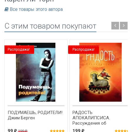
Все товары этого автора
C этим товаром покупают
Распродажа!
Распродажа!
ПОДУМАЕШЬ, РОДИТЕЛИ!
РАДОСТЬ
Джим Берген
АПОКАЛИПСИСА.
Рассуждения об
Откровении. Сергей
99
199
199
₽
₽
₽