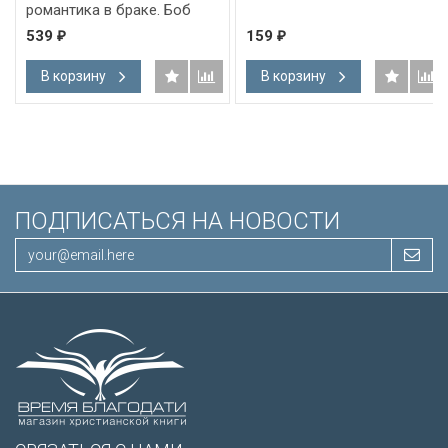
 Боб
ание/
159
159
₽
₽
В корзину
В корзину
ПОДПИСАТЬСЯ НА НОВОСТИ