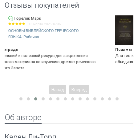
Отзывы покупателей
Салтановский Игорь...
25 октября 2024 07:18
МОЛИТВА ПСАЛМАМИ. Молитвенная
жизнь,...
Псалмы
Для тех, кто любит книгу псалтирь и любит молитву. Эта кн
го
объединяет оба эти понятия.
Назад
Вперед
Об авторе
Карен Ли-Торп