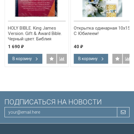
HOLY BIBLE. King James
Открытка одинарная 10x15:
Version. Gift & Award Bible.
С Юбилеем!
Черный цвет. Библия
Короля Иакова на
1 690
40
₽
₽
английском языке.
Словарь, карты, закладка,
В корзину
В корзину
подарочная вкладка, слова
Иисуса выделены красным
/200х140/
ПОДПИСАТЬСЯ НА НОВОСТИ