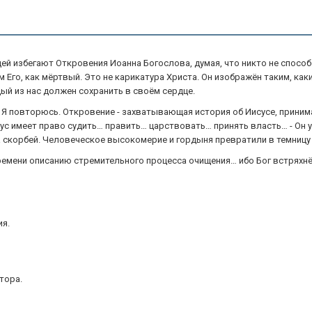
й избегают Откровения Иоанна Богослова, думая, что никто не способе
ам Его, как мёртвый. Это не карикатура Христа. Он изображён таким, к
й из нас должен сохранить в своём сердце.
та! Я повторюсь. Откровение - захватывающая история об Иисусе, прин
сус имеет право судить… править… царствовать… принять власть… - Он
 скорбей. Человеческое высокомерие и гордыня превратили в темницу 
ремени описанию стремительного процесса очищения… ибо Бог встряхнёт
ия.
тора.