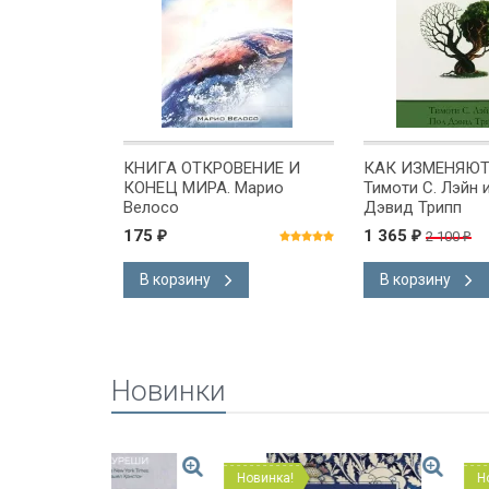
М (в 2-х
КНИГА ОТКРОВЕНИЕ И
КАК ИЗМЕНЯЮТ
й Августин
КОНЕЦ МИРА. Марио
Тимоти С. Лэйн 
Велосо
Дэвид Трипп
175
1 365
2 100
₽
₽
₽
В корзину
В корзину
Новинки
Новинка!
Новинка!