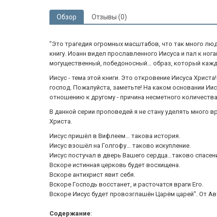
Обзор
Отзывы (0)
"Это трагедия огромных масштабов, что так много люде
книгу. Иоанн видел прославленного Иисуса и пал к ног
могущественный, победоносный… образ, который кажды
Иисус - тема этой книги. Это откровение Иисуса Хрис
господ. Пожалуйста, заметьте! На каком основании Ии
отношению к другому - причина несметного количества
В данной серии проповедей я не стану уделять много в
Христа.
Иисус пришёл в Вифлеем… такова история.
Иисус взошёл на Голгофу… таково искупление.
Иисус постучал в дверь Вашего сердца…таково спасен
Вскоре истинная церковь будет восхищена.
Вскоре антихрист явит себя.
Вскоре Господь восстанет, и расточатся враги Его.
Вскоре Иисус будет провозглашён Царём царей". От Ав
Содержание
: