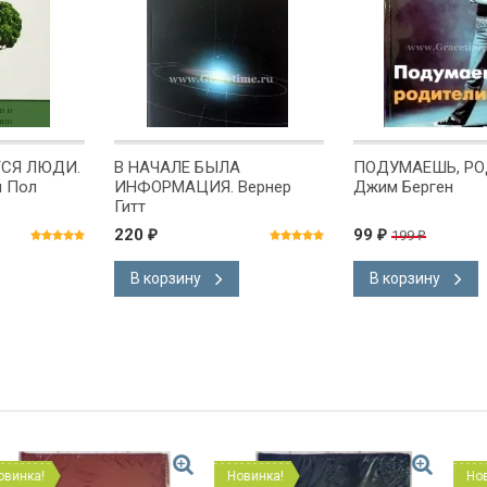
СЯ ЛЮДИ.
В НАЧАЛЕ БЫЛА
ПОДУМАЕШЬ, РО
и Пол
ИНФОРМАЦИЯ. Вернер
Джим Берген
Гитт
220
99
199
₽
₽
₽
В корзину
В корзину
Новинка!
Новинка!