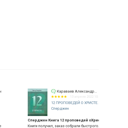
Караваев Александр...
13 апреля 2022 10:29
12 ПРОПОВЕДЕЙ О ХРИСТЕ. Чарльз
Сперджен
ерджен Книга 12 проповедей оХристе
Сперджен к
иги получил, заказ собрали быстрого. Спасибо
Заказ собрал