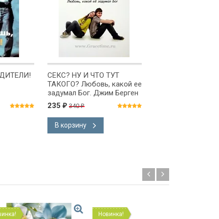
ДИТЕЛИ!
СЕКС? НУ И ЧТО ТУТ
НЕ ТАК ВСЕ БЫЛО
ТАКОГО? Любовь, какой ее
ЗАДУМАНО. Кратк
задумал Бог. Джим Берген
изложение сущност
Корнелий Плантин
235
790
340
₽
₽
₽
младший
В корзину
В корзину
Новинка!
Новинка!