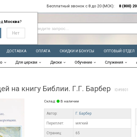
Бесплатный звонок с 8 до 20 (МСК):
8 (800) 2
од
Москва
?
ДОСТАВКА
ОПЛАТА
СКИДКИ И БОНУСЫ
ОПТОВЫЙ ОТДЕЛ
во
Для церкви
Диски
Обучение
Служения
й на книгу Библии. Г.Г. Барбер
ID#9801
Склад:
В наличии
Автор:
Г. Барбер
Переплет:
мягкий
Cтраниц:
65