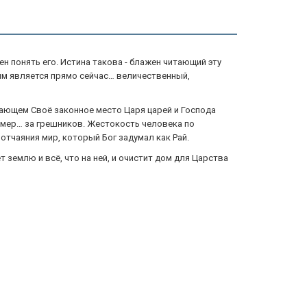
н понять его. Истина такова - блажен читающий эту
аким является прямо сейчас… величественный,
имающем Своё законное место Царя царей и Господа
 умер… за грешников. Жестокость человека по
отчаяния мир, который Бог задумал как Рай.
 землю и всё, что на ней, и очистит дом для Царства