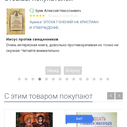
Зуев Алексей Николаевич
30 марта 2024 05:04
ТИАН
Уценка! РЕФОРМАЦИЯ ТОГДА И СЕЙЧАС.
Энтони Лейн
Энтони Лейн
ая но точно не
Изумительная книга которую должны прочитать вс
протестанты в России. Мы так далеко ушли от кор
реформации что нас скорее можно назвать...
Еще
Назад
Вперед
C этим товаром покупают
Хит!