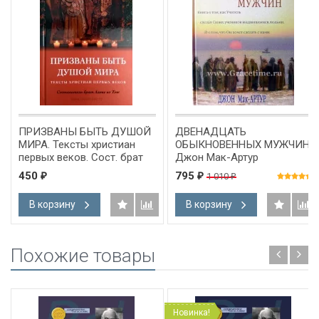
ПРИЗВАНЫ БЫТЬ ДУШОЙ
ДВЕНАДЦАТЬ
МИРА. Тексты христиан
ОБЫКНОВЕННЫХ МУЖЧИН.
первых веков. Сост. брат
Джон Мак-Артур
Алоис из Тэзе
450
795
1 010
₽
₽
₽
В корзину
В корзину
Похожие товары
Новинка!