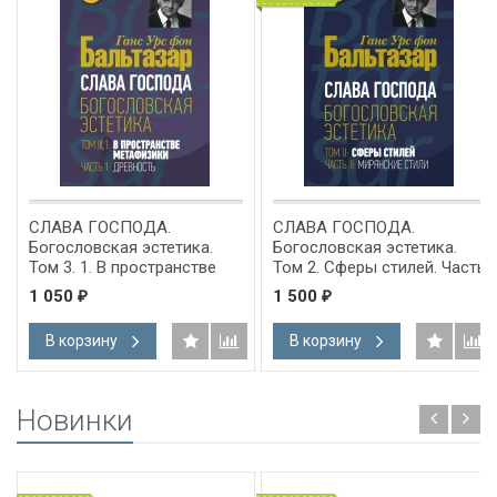
СЛАВА ГОСПОДА.
СЛАВА ГОСПОДА.
Богословская эстетика.
Богословская эстетика.
Том 3. 1. В пространстве
Том 2. Сферы стилей. Часть
метафизики. Часть 1.
2: Мирянские стили. Ганс
1 050
1 500
₽
₽
Древность. Ганс Урс фон
Урс фон Бальтазар
Бальтазар
В корзину
В корзину
Новинки