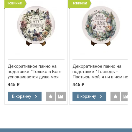
Новинка!
Новинка!
Декоративное панно на
Декоративное панно на
подставке: "Только в Боге
подставке: "Господь -
успокаивается душа моя:
Пастырь мой; я ни в чем не
от Него спасение мое" Пс
буду нуждаться" Пс 22:1
445
445
₽
₽
61:2
В корзину
В корзину