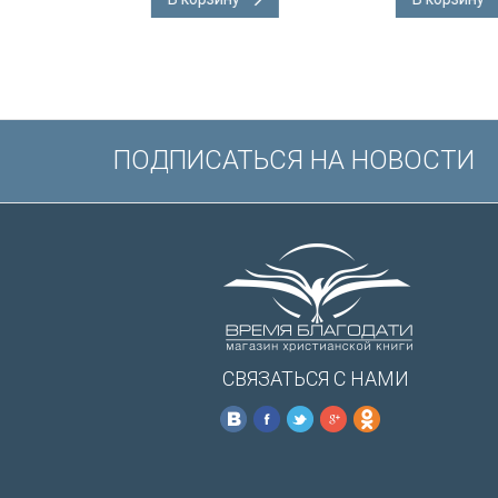
ладка, слова
подарочная вкладка, слова
ены красным
Иисуса выделены красным
/200х140/
ПОДПИСАТЬСЯ НА НОВОСТИ
СВЯЗАТЬСЯ С НАМИ