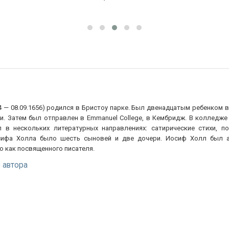
4 — 08.09.1656) родился в Бристоу парке. Был двенадцатым ребенком 
и. Затем был отправлен в Emmanuel College, в Кембридж. В колледже
л в нескольких литературных направлениях: сатирические стихи, п
сифа Холла было шесть сыновей и две дочери. Иосиф Холл был ан
о как посвященного писателя.
 автора