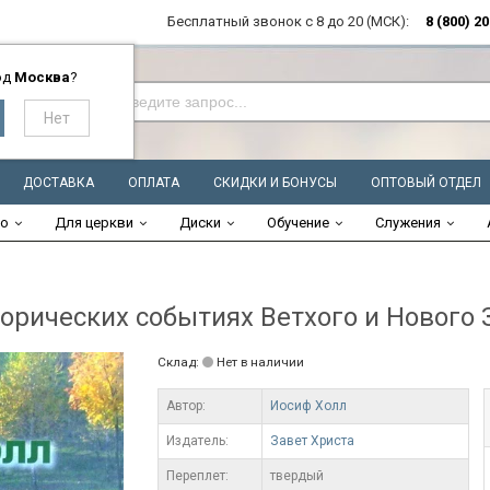
Бесплатный звонок с 8 до 20 (МСК):
8 (800) 2
од
Москва
?
ДОСТАВКА
ОПЛАТА
СКИДКИ И БОНУСЫ
ОПТОВЫЙ ОТДЕЛ
во
Для церкви
Диски
Обучение
Служения
рических событиях Ветхого и Нового 
Склад:
Нет в наличии
Автор:
Иосиф Холл
Издатель:
Завет Христа
Переплет:
твердый