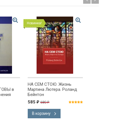
Новинка!
Новинка!
НА СЕМ СТОЮ. Жизнь
ПРАВЕДНЫЙ ГНЕВ
ГОВЫ в
Мартина Лютера. Роланд
Избавление от гне
учения
Бейнтон
раздражения, жал
ублев
горчи. Давид Паул
585
1 390
680
1 550
₽
₽
₽
₽
новое издание/
В корзину
В корзину