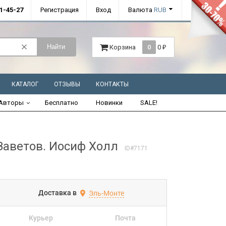
01-45-27
Регистрация
Вход
Валюта
RUB
Найти
Корзина
0
0
₽
КАТАЛОГ
ОТЗЫВЫ
КОНТАКТЫ
Авторы
Бесплатно
Новинки
SALE!
Заветов. Иосиф Холл
ID#7171
Доставка в
Эль-Монте
Курьер
Почта