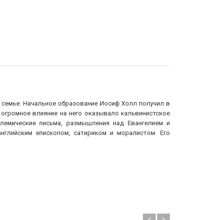
в семье. Начальное образование Иосиф Холл получил в
 огромное влияние на него оказывало кальвинистское
олемические письма, размышления над Евангелием и
глийским епископом, сатириком и моралистом. Его