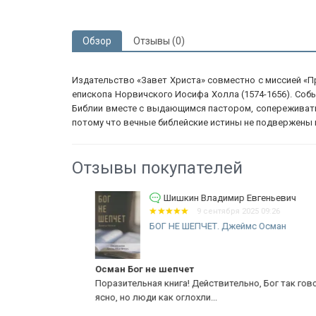
Обзор
Отзывы (0)
Издательство «Завет Христа» совместно с миссией «П
епископа Норвичского Иосифа Холла (1574-1656). Соб
Библии вместе с выдающимся пастором, сопереживать,
потому что вечные библейские истины не подвержены
Отзывы покупателей
ич
Шишкин Владимир Евгеньевич
9 сентября 2025 09:26
БОГ НЕ ШЕПЧЕТ. Джеймс Осман
ять
Осман Бог не шепчет
 вопрос.
Поразительная книга! Действительно, Бог так говори
.
ясно, но люди как оглохли...