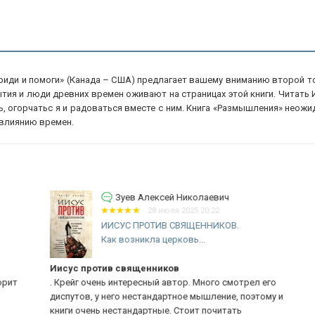
риди и помоги» (Канада – США) предлагает вашему вниманию второй т
ытия и люди древних времен оживают на страницах этой книги. Читат
 огорчатьс я и радоваться вместе с ним. Книга «Размышления» неожида
 влиянию времен.
Зуев Алексей Николаевич
28 июля 2025 20:22
ИИСУС ПРОТИВ СВЯЩЕННИКОВ.
Как возникла церковь...
Иисус против священников
ре
т
. Крейг очень интересный автор. Много смотрел его
Оч
диспутов, у него нестандартное мышление, поэтому и
вы
книги очень нестандартные. Стоит почитать