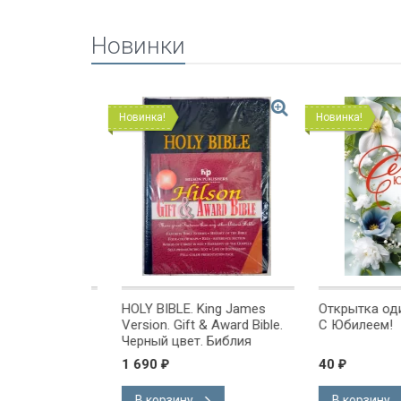
Новинки
Новинка!
Новинка!
ng James
HOLY BIBLE. King James
Открытка одинар
Award Bible.
Version. Gift & Award Bible.
С Юбилеем!
. Библия
Черный цвет. Библия
 на
Короля Иакова на
1 690
40
₽
₽
ыке.
английском языке.
, закладка,
Словарь, карты, закладка,
В корзину
В корзину