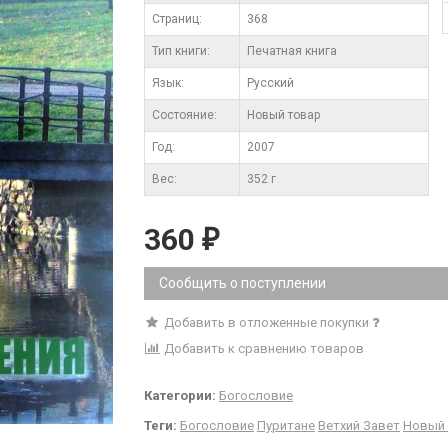
Cтраниц:
368
Тип книги:
Печатная книга
Язык:
Русский
Состояние:
Новый товар
Год:
2007
Вес:
352 г
360
₽
Сообщить о поступлении
Добавить в отложенные покупки
Добавить к сравнению товаров
Категории:
Богословие
Теги:
Богословие
Пуритане
Ветхий Завет
Новый 