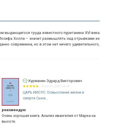
ом выдающегося труда известного пуританина ХVI века
ь Иосифа Холла – значит размышлять над отрывками из
нно современна, но в этом нет ничего удивительного,
Курманин Эдуард Викторович
6 июля 2025 14:42
ЦАРЬ ИИСУС: Осмысление жизни и
смерти Сына...
комендую
Отзыв
ень хорошая книга. Анализ евангелия от Марка на
Нравиться ст
соте.
понятно!