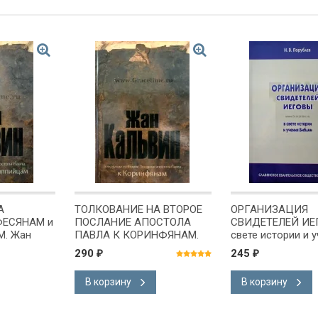
А
ТОЛКОВАНИЕ НА ВТОРОЕ
ОРГАНИЗАЦИЯ
ФЕСЯНАМ и
ПОСЛАНИЕ АПОСТОЛА
СВИДЕТЕЛЕЙ ИЕ
. Жан
ПАВЛА К КОРИНФЯНАМ.
свете истории и 
Жан Кальвин
Библии. Н. В. Пор
290
245
₽
₽
В корзину
В корзину