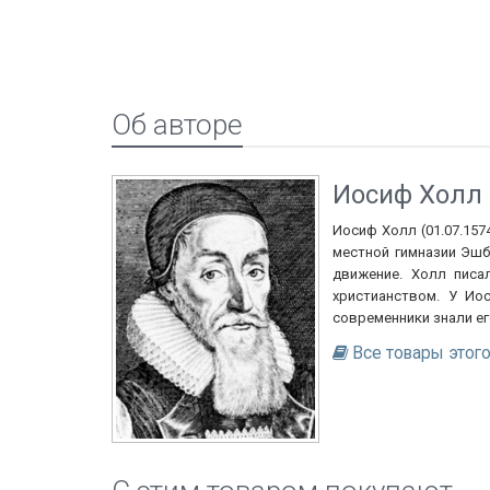
Об авторе
Иосиф Холл
Иосиф Холл (01.07.157
местной гимназии Эшб
движение. Холл писа
христианством. У Ио
современники знали ег
Все товары этого