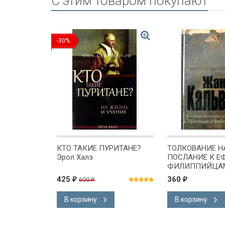
C этим товаром покупают
-30%
ЕЙ:
КТО ТАКИЕ ПУРИТАНЕ?
ТОЛКОВАНИЕ Н
ратор.
Эрол Халз
ПОСЛАНИЕ К Е
ФИЛИППИЙЦАМ
Кальвин
425
360
600
₽
₽
₽
В корзину
В корзину