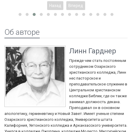
Назад
Вперед
Об авторе
Линн Гарднер
Прежде чем стать постоянным
сотрудником Озаркского
христианского колледжа, Линн
нес пасторское и
преподавательское служение в
Центральном христианском
колледже Библии, где он также
занимал должность декана.
Преподавал он в основном
апологетику, герменевтику и Новый Завет. Имеет ученые степени
Озаркского христианского колледжа, Университета штата
Калифорния, Уитонского колледжа и Арканзасского университета.
Учился в колледже Джоплина, колледже Модесто, Миссурийском