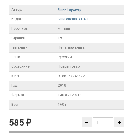
Автор:
Линн Гарднер
Издатель:
Книгоноша, ХНАЦ
Переплет:
мягкий
Cтраниц:
191
Тип книги:
Печатная книга
Язык:
Русский
Состояние:
Новый товар
ISBN:
9786177248872
Год:
2018
Формат:
140 × 212 × 13
Вес:
160 г
585
₽