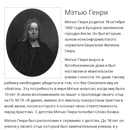
Мэтью Генри
Мэтью Генри родился 18 октября
1662 года в Бродоке, маленьком
городке Англи. Он был вторым
сыном нонконформистского
служителя Евангелия Филиппа
Генри.
Мэтью Генри вырос в
богобоязненном доме и был
наставлен в евангельском
учении с юности. Но даже такому
ребенку необходимо убедиться в том, что без Спасителя ему не
обойтись. Эту потребность в вере Мэтью испытал, когда ему было
10 лет. В своих воспоминаниях он пишет о проповеди своего отца
на Пс.50:19: «Я думаю, именно это явилось поворотным пунктом в
моей жизни, после которого я осознал свою ответственность
перед Христом». С детства Мэтью Генри полюбил Слово Божье.
Мэтью Генри был расположен к служению с детства. До 18 лет он
учился у своего отца, который был замечательным ученым, и у