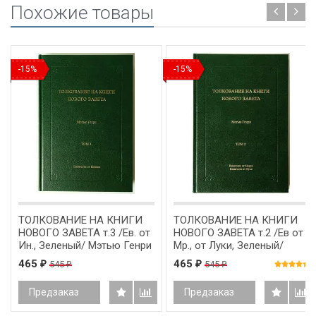
Похожие товары
-15%
-15%
ТОЛКОВАНИЕ НА КНИГИ
ТОЛКОВАНИЕ НА КНИГИ
НОВОГО ЗАВЕТА т.3 /Ев. от
НОВОГО ЗАВЕТА т.2 /Ев от
Ин., Зеленый/ Мэтью Генри
Мр., от Луки, Зеленый/
Мэтью Генри
465
465
545
545
₽
₽
₽
₽
Предзаказ
Предзаказ