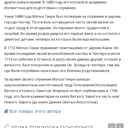
других ученых мужей. В 1680 году его послали в академию
Иллингтона для подготовки к служению.
9 мая 1688 года Мэтью Генри был посвящен на служение в церкви
города Честер. Почти всю оставшуюся часть своей жизни он
отдал труду в этой церкви. Он пережил много трудностей и
скорбей. Во время родов умерла его первая жена, и он остался с
девятью детьми, четверо из которых были еще малышами.
В 1712 Мэтью Генри принимает приглашение от церкви Хакни. Во
время посещения своей возлюбленной паствы в Честере в июне
1714 он заболел и 22 июня, в кругу своих давних друзей, отошел в
вечность. Был похоронен в церкви Св. Троицы в Честере, там же,
где были погребены несколько его близких родственников.
За время своего служения Мэтью Генри написал
широкоизвестный шеститомный труд Толкования(Экспозиция)
Ветхого и Нового Заветов. Впервые он был опубликован в 1706
году, это были комментарии на книги Ветхого Завета и часть книг
Нового Завета (до книги Деяния Святых Апостолов).
Все товары этого автора
C этим товаром покупают