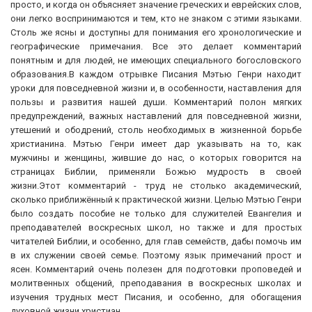
просто, и когда он объясняет значение греческих и еврейских слов,
они легко воспринимаются и тем, кто не знаком с этими языками.
Столь же ясны и доступны для понимания его хронологические и
географические примечания. Все это делает комментарий
понятным и для людей, не имеющих специального богословского
образования.В каждом отрывке Писания Мэтью Генри находит
уроки для повседневной жизни и, в особенности, наставления для
пользы и развития нашей души. Комментарий полон мягких
предупреждений, важных наставлений для повседневной жизни,
утешений и ободрений, столь необходимых в жизненной борьбе
христианина. Мэтью Генри имеет дар указывать на то, как
мужчины и женщины, жившие до нас, о которых говорится на
страницах Библии, применяли Божью мудрость в своей
жизни.Этот комментарий - труд не столько академический,
сколько приближённый к практической жизни. Целью Мэтью Генри
было создать пособие не только для служителей Евангелия и
преподавателей воскресных школ, но также и для простых
читателей Библии, и особенно, для глав семейств, дабы помочь им
в их служении своей семье. Поэтому язык примечаний прост и
ясен. Комментарий очень полезен для подготовки проповедей и
молитвенных общений, преподавания в воскресных школах и
изучения трудных мест Писания, и особенно, для обогащения
духовной жизни христиан.