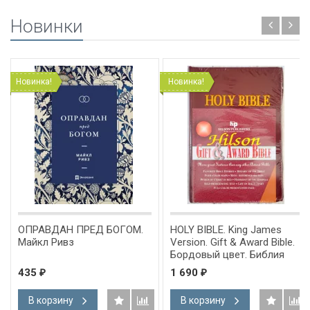
Новинки
Новинка!
Новинка!
ОПРАВДАН ПРЕД БОГОМ.
HOLY BIBLE. King James
Майкл Ривз
Version. Gift & Award Bible.
Бордовый цвет. Библия
Короля Иакова на
435
1 690
₽
₽
английском языке.
Словарь, карты, закладка,
В корзину
В корзину
подарочная вкладка, слова