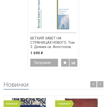
ВЕТХИЙ ЗАВЕТ НА
СТРАНИЦАХ НОВОГО. Том
3. Деяния св. Апостолов.
Общие послания.
1 690
₽
Откровение. Под ред. Г.
Била и Д. Карсона
Предзаказ
Новинки
Новинка!
Новинка!