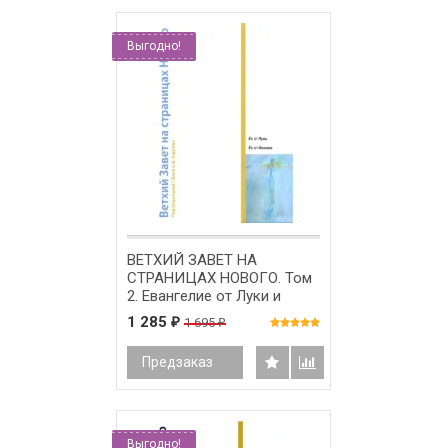
Выгодно!
ВЕТХИЙ ЗАВЕТ НА
СТРАНИЦАХ НОВОГО. Том
2. Евангелие от Луки и
Евангелие от Иоанна. Под
1 285
1 695
₽
₽
ред. Г. Била и Д. Карсона
Предзаказ
Выгодно!