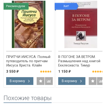
Рекомендуем
Хит!
ПРИТЧИ ИИСУСА. Полный
В ПОГОНЕ ЗА ВЕТРОМ.
путеводитель по притчам
Размышления над книгой
Иисуса Христа. Клайн
Екклесиаста. Тимур
Снодграсс
Расулов
3 550
1 150
₽
₽
В корзину
В корзину
Похожие товары