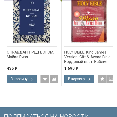
ОПРАВДАН ПРЕД БОГОМ.
HOLY BIBLE. King James
Майкл Ривз
Version. Gift & Award Bible.
Бордовый цвет. Библия
Короля Иакова на
435
1 690
₽
₽
английском языке.
Словарь, карты, закладка,
В корзину
В корзину
подарочная вкладка, слова
Иисуса выделены красным
/200х140/
ПОДПИСАТЬСЯ НА НОВОСТИ