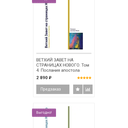
ВЕТХИЙ ЗАВЕТ НА
СТРАНИЦАХ НОВОГО. Том
4. Послания апостола
Павла. Под ред. Г. Била и
2 890
₽
Д. Карсона
Предзаказ
Выгодно!