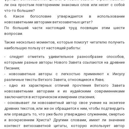
ли она простым повторением знакомых слов или несет с собой
что-то большее?
6. Какое богословие утверждается в использовании
новозаветными авторами ветхозаветных цитат?
По большей части настоящий труд посвящен этим шести
вопросам.
Также несколько моментов, которые помогут читателю получить
наибольшую пользу от настоящей работы:
- следует отметить удивительное разнообразие способов,
которыми разные авторы Нового Завета ссылаются на древние
Писания;
- новозаветные авторы с легкостью применяют к Иисусу
различные тексты Ветхого Завета, относящиеся к Яхве;
- одно из характерных отличий прочтения Ветхого Завета
новозаветными авторами и их иудейскими современниками
заключается в историческом измерении спасения;
- основывает ли новозаветный автор свое учение на экзегезе
древних текстов, или же он обращается к ним, чтобы подтвердить
или оправдать то, что уже было утверждено служением, смертью
и воскресением Христа? Другими словами, имеет ли значение
контекст ветхозаветной цитаты, которую использует автор