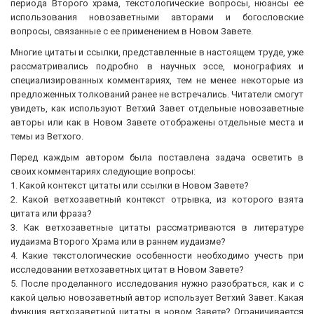
периода Второго храма, текстологические вопросы, нюансы ее
использования новозаветными авторами и богословские
вопросы, связанные с ее применением в Новом Завете.
Многие цитаты и ссылки, представленные в настоящем труде, уже
рассматривались подробно в научных эссе, монографиях и
специализированных комментариях, тем не менее некоторые из
предложенных толкований ранее не встречались. Читатели смогут
увидеть, как используют Ветхий Завет отдельные новозаветные
авторы или как в Новом Завете отображены отдельные места и
темы из Ветхого.
Перед каждым автором была поставлена задача осветить в
своих комментариях следующие вопросы:
1. Какой контекст цитаты или ссылки в Новом Завете?
2. Какой ветхозаветный контекст отрывка, из которого взята
цитата или фраза?
3. Как ветхозаветные цитаты рассматриваются в литературе
иудаизма Второго Храма или в раннем иудаизме?
4. Какие текстологические особенности необходимо учесть при
исследовании ветхозаветных цитат в Новом Завете?
5. После проделанного исследования нужно разобраться, как и с
какой целью новозаветный автор использует Ветхий Завет. Какая
функция ветхозаветной цитаты в новом Завете? Ограничивается