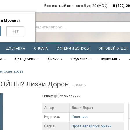
Бесплатный звонок с 8 до 20 (МСК):
8 (800) 2
од
Москва
?
ДОСТАВКА
ОПЛАТА
СКИДКИ И БОНУСЫ
ОПТОВЫЙ ОТДЕЛ
во
Для церкви
Диски
Обучение
Служения
ейская проза
ОЙНЫ? Лиззи Дорон
ID#8915
Склад:
Нет в наличии
Автор:
Лиззи Дорон
Издатель:
Книжники
Серия:
Проза еврейской жизни