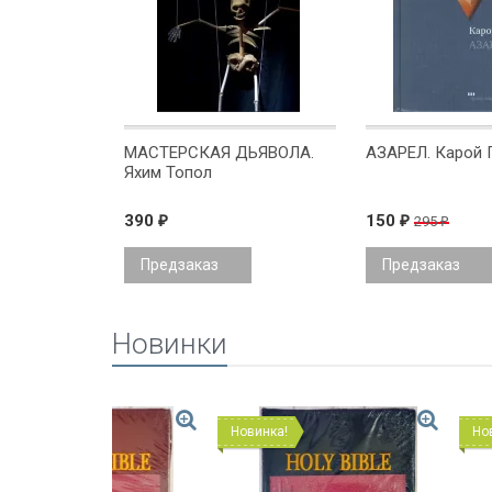
СЕЗОН
МАСТЕРСКАЯ ДЬЯВОЛА.
АЗАРЕЛ. Карой 
ассказы
Яхим Топол
исателей
390
150
295
₽
₽
₽
Предзаказ
Предзаказ
Новинки
Новинка!
Новинка!