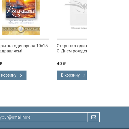
ая 10x15:
Открытка одинарная 10x15:
Открытка одинарна
С Днем рождения!
С Днем рождения!
40
40
₽
₽
В корзину
В корзину