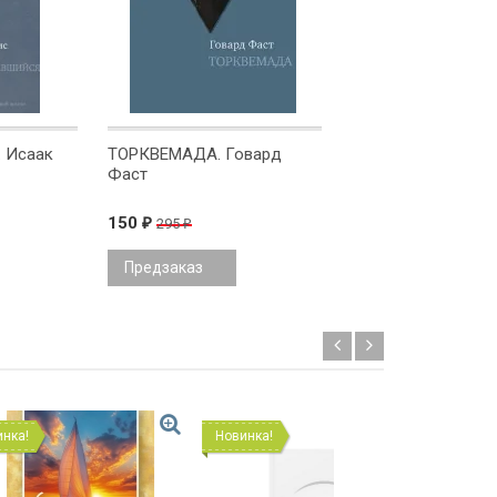
 Исаак
ТОРКВЕМАДА. Говард
ДЕТИ БРОНШТЕЙН
Фаст
Бекер
150
246
295
348
₽
₽
₽
₽
Предзаказ
Предзаказ
Новинка!
Новинка!