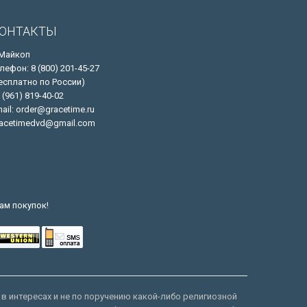
ОНТАКТЫ
 Майкоп
лефон: 8 (800) 201-45-27
есплатно по России)
 (961) 819-40-02
ail: order@gracetime.ru
acetimedvd@gmail.com
ам покупок!
 в интересах и не по поручению какой-либо религиозной