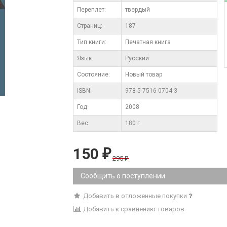
Переплет:
твердый
Cтраниц:
187
Тип книги:
Печатная книга
Язык:
Русский
Состояние:
Новый товар
ISBN:
978-5-7516-0704-3
Год:
2008
Вес:
180 г
150
₽
295
₽
Сообщить о поступлении
Добавить в отложенные покупки
Добавить к сравнению товаров