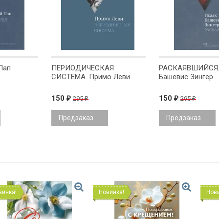
Пап
ПЕРИОДИЧЕСКАЯ
РАСКАЯВШИЙСЯ.
СИСТЕМА. Примо Леви
Башевис Зингер
150
150
295
295
₽
₽
₽
₽
Предзаказ
Предзаказ
Новинка!
Новинка!