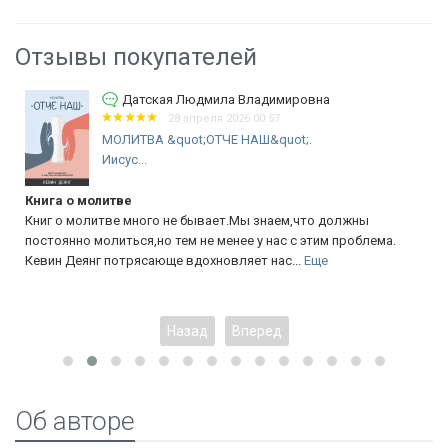
Отзывы покупателей
Датская Людмила Владимировна
28 апреля 2026 00:57
МОЛИТВА &quot;ОТЧЕ НАШ&quot;.
Иисус...
Книга о молитве
ЧЕ
Книг о молитве много не бывает.Мы знаем,что должны
Го
постоянно молиться,но тем не менее у нас с этим проблема.
Со
Кевин Деянг потрясающе вдохновляет нас...
Еще
Тв
Бо
Назад
Вперед
Об авторе