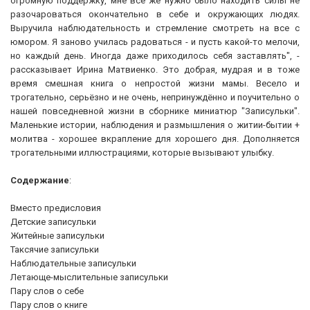
огромную поддержку, мне все же нужно было находить силы не
разочароваться окончательно в себе и окружающих людях.
Выручила наблюдательность и стремление смотреть на все с
юмором. Я заново училась радоваться - и пусть какой-то мелочи,
но каждый день. Иногда даже приходилось себя заставлять", -
рассказывает Ирина Матвиенко. Это добрая, мудрая и в тоже
время смешная книга о непростой жизни мамы. Весело и
трогательно, серьёзно и не очень, непринуждённо и поучительно о
нашей повседневной жизни в сборнике миниатюр "Записульки".
Маленькие истории, наблюдения и размышления о житии-бытии +
молитва - хорошее вкрапление для хорошего дня. Дополняется
трогательными иллюстрациями, которые вызывают улыбку.
Содержание
:
Вместо предисловия
Детские записульки
Житейные записульки
Таксячие записульки
Наблюдательные записульки
Летающе-мыслительные записульки
Пару слов о себе
Пару слов о книге