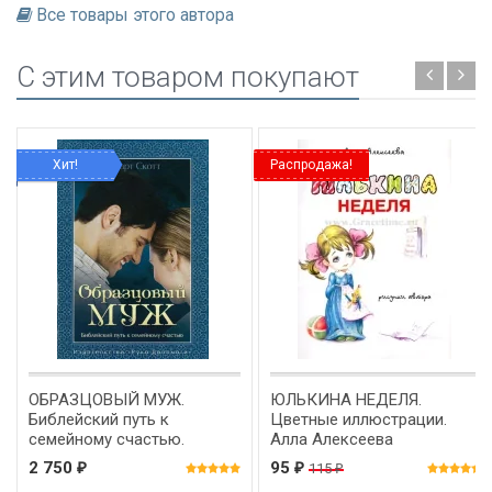
Все товары этого автора
C этим товаром покупают
Хит!
Распродажа!
ОБРАЗЦОВЫЙ МУЖ.
ЮЛЬКИНА НЕДЕЛЯ.
Библейский путь к
Цветные иллюстрации.
семейному счастью.
Алла Алексеева
Стюарт Скотт
2 750
95
115
₽
₽
₽