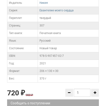
Издатель:
Никея
Серия:
Евангелие моего сердца
Переплет:
твердый
Cтраниц:
307
Тип книги:
Печатная книга
Язык:
Русский
Состояние:
Новый товар
ISBN:
978-5-907457-02-7
Год:
2021
Формат:
206 × 130 × 30
Вес:
370 г
720
₽
900
₽
Сообщить о поступлении