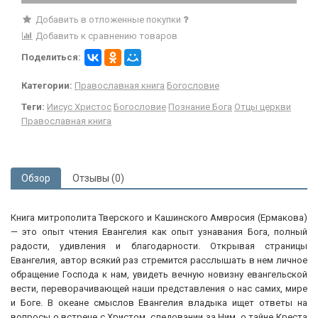
Добавить в отложенные покупки
Добавить к сравнению товаров
Поделиться:
Категории:
Православная книга
Богословие
Теги:
Иисус Христос
Богословие
Познание Бога
Отцы церкви
Православная книга
Обзор
Отзывы (0)
Книга митрополита Тверского и Кашинского Амвросия (Ермакова)
— это опыт чтения Евангелия как опыт узнавания Бога, полный
радости, удивления и благодарности. Открывая страницы
Евангелия, автор всякий раз стремится расслышать в нем личное
обращение Господа к нам, увидеть вечную новизну евангельской
вести, переворачивающей наши представления о нас самих, мире
и Боге. В океане смыслов Евангелия владыка ищет ответы на
вопросы о встрече с Христом, следовании за Ним, о тайне Креста