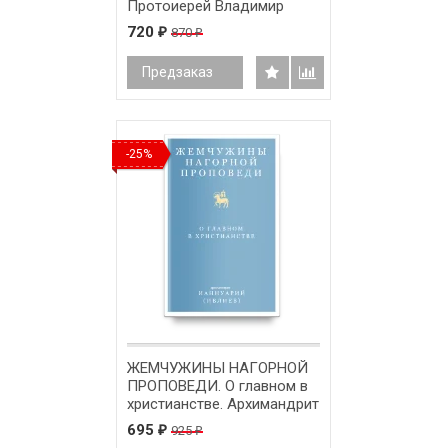
Протоиерей Владимир
Зелинский
720
870
₽
₽
Предзаказ
-25%
ЖЕМЧУЖИНЫ НАГОРНОЙ
ПРОПОВЕДИ. О главном в
христианстве. Архимандрит
Ианнуарий /Ивлиев/
695
925
₽
₽