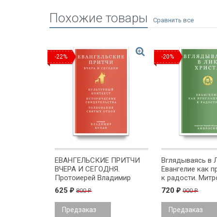
Похожие товары
-22%
-20%
ЕВАНГЕЛЬСКИЕ ПРИТЧИ
Вглядываясь в Л
ВЧЕРА И СЕГОДНЯ.
Евангелие как п
Протоиерей Владимир
к радости. Митр
Хулап
Амвросий (Ерма
625
720
800
900
₽
₽
₽
₽
Предзаказ
Предзаказ