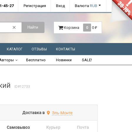
01-45-27
Регистрация
Вход
Валюта
RUB
Найти
Корзина
0
0
₽
КАТАЛОГ
ОТЗЫВЫ
КОНТАКТЫ
Авторы
Бесплатно
Новинки
SALE!
кий
ID#12733
Доставка в
Эль-Монте
Самовывоз
Курьер
Почта