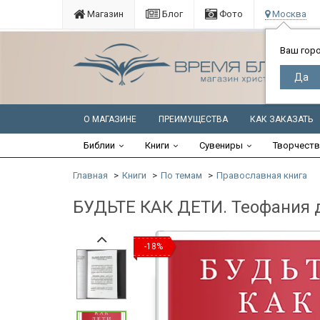
Магазин
Блог
Фото
Москва
Ваш гор
О МАГАЗИНЕ
ПРЕИМУЩЕСТВА
КАК ЗАКАЗАТЬ
Библии
Книги
Сувениры
Творчест
Главная
Книги
По темам
Православная книга
БУДЬТЕ КАК ДЕТИ. Теофания 
-18%