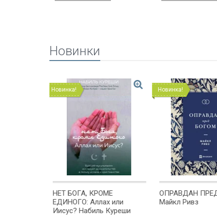
Новинки
Новинка!
Новинка!
ОМЕ
ОПРАВДАН ПРЕД БОГОМ.
HOLY BIBLE. Kin
ах или
Майкл Ривз
Version. Gift & A
ь Куреши
Бордовый цвет.