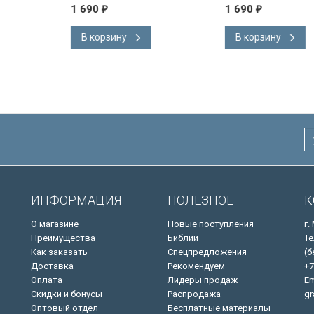
 на
Короля Иакова на
1 690
40
₽
₽
ке.
английском языке.
 закладка,
Словарь, карты, закладка,
В корзину
В корзину
адка, слова
подарочная вкладка, слова
ны красным
Иисуса выделены красным
/200х140/
ИНФОРМАЦИЯ
ПОЛЕЗНОЕ
К
О магазине
Новые поступления
г.
Преимущества
Библии
Те
Как заказать
Спецпредложения
(б
Доставка
Рекомендуем
+7
Оплата
Лидеры продаж
Em
Скидки и бонусы
Распродажа
gr
Оптовый отдел
Бесплатные материалы