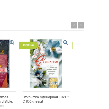
Новинка!
Новинка!
ная 10x15:
Открытка одинарная 10x15:
Открытка одинарн
Поздравляем с
Поздравляем!
Крещением!