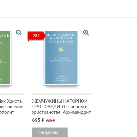
-25%
ик Христа.
ЖЕМЧУЖИНЫ НАГОРНОЙ
риглашение
ПРОПОВЕДИ. О главном в
ополит
христианстве. Архимандрит
ков)
Ианнуарий /Ивлиев/
695
925
₽
₽
Предзаказ