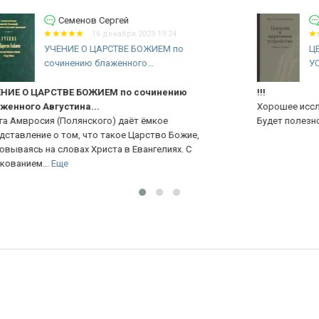
Саркисов Давид Левонович
14 июля 2023 10:46
ЦЕРКОВЬ И ЦЕРКОВНОЕ
УСТРОЙСТВО. Сборник статей....
!!!
Ва
Хорошее исследование, восточной экклесиологии.
Св
Будет полезно всем, кто интересуется учением о церкви
Ве
Ре