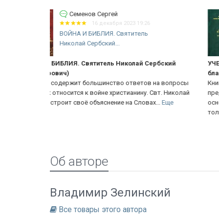
Семенов Сергей
16 декабря 2023 19:24
УЧЕНИЕ О ЦАРСТВЕ БОЖИЕМ по
сочинению блаженного...
ербский
УЧЕНИЕ О ЦАРСТВЕ БОЖИЕМ по сочинению
блаженного Августина...
 на вопросы
Книга Амвросия (Полянского) даёт ёмкое
Свт. Николай
представление о том, что такое Царство Божие,
...
Еще
основываясь на словах Христа в Евангелиях. С
толкованием...
Еще
Об авторе
Владимир Зелинский
Все товары этого автора