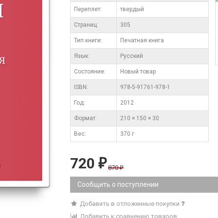
Переплет:
твердый
Cтраниц:
305
Тип книги:
Печатная книга
Язык:
Русский
Состояние:
Новый товар
ISBN:
978-5-91761-978-1
Год:
2012
Формат:
210 × 150 × 30
Вес:
370 г
720
₽
870
₽
Сообщить о поступлении
Добавить в отложенные покупки
Добавить к сравнению товаров