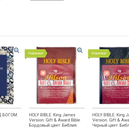
Новинка!
Новинка!
g James
HOLY BIBLE. King James
Открытка одинар
ward Bible.
Version. Gift & Award Bible.
С Юбилеем!
 Библия
Черный цвет. Библия