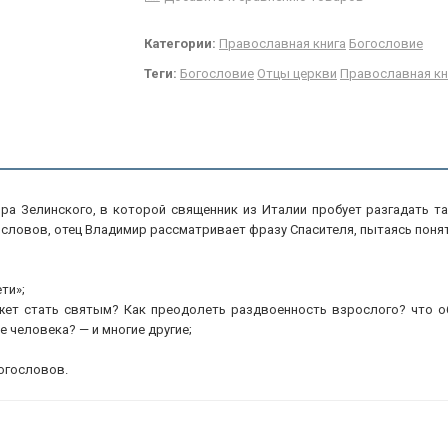
Категории:
Православная книга
Богословие
Теги:
Богословие
Отцы церкви
Православная кн
ира Зелинского, в которой священник из Италии пробует разгадать та
ословов, отец Владимир рассматривает фразу Спасителя, пытаясь понят
ти»;
ет стать святым? Как преодолеть раздвоенность взрослого? что об
 человека? — и многие другие;
огословов.