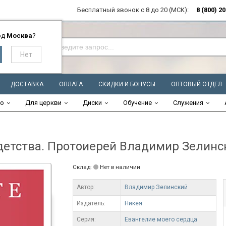
Бесплатный звонок с 8 до 20 (МСК):
8 (800) 2
од
Москва
?
ДОСТАВКА
ОПЛАТА
СКИДКИ И БОНУСЫ
ОПТОВЫЙ ОТДЕЛ
во
Для церкви
Диски
Обучение
Служения
детства. Протоиерей Владимир Зелинс
Склад:
Нет в наличии
Автор:
Владимир Зелинский
Издатель:
Никея
Серия:
Евангелие моего сердца