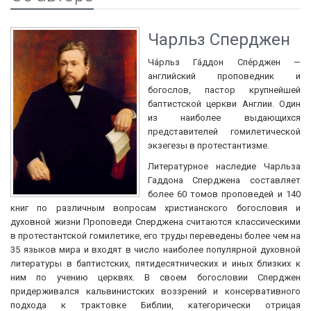
Чарльз Сперджен
Ча́рльз Га́ддон Спе́рджен —
английский проповедник и
богослов, пастор крупнейшей
баптистской церкви Англии. Один
из наиболее выдающихся
представителей гомилетической
экзегезы в протестантизме.
Литературное наследие Чарльза
Гаддона Сперджена составляет
более 60 томов проповедей и 140
книг по различным вопросам христианского богословия и
духовной жизни Проповеди Сперджена считаются классическими
в протестантской гомилетике, его труды переведены более чем на
35 языков мира и входят в число наиболее популярной духовной
литературы в баптистских, пятидесятнических и иных близких к
ним по учению церквях. В своем богословии Сперджен
придерживался кальвинистских воззрений и консервативного
подхода к трактовке Библии, категорически отрицая