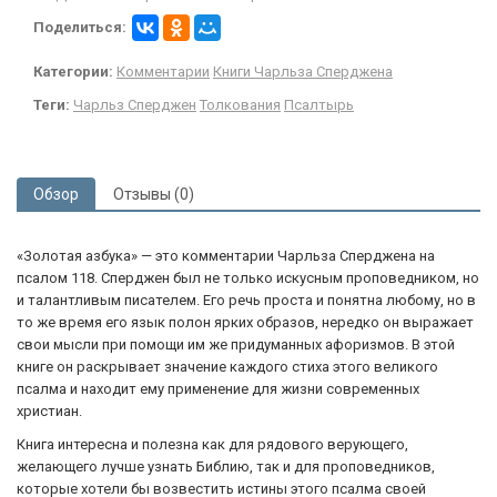
Поделиться:
Категории:
Комментарии
Книги Чарльза Сперджена
Теги:
Чарльз Сперджен
Толкования
Псалтырь
Обзор
Отзывы (0)
«Золотая азбука» — это комментарии Чарльза Сперджена на
псалом 118. Сперджен был не только искусным проповедником, но
и талантливым писателем. Его речь проста и понятна любому, но в
то же время его язык полон ярких образов, нередко он выражает
свои мысли при помощи им же придуманных афоризмов. В этой
книге он раскрывает значение каждого стиха этого великого
псалма и находит ему применение для жизни современных
христиан.
Книга интересна и полезна как для рядового верующего,
желающего лучше узнать Библию, так и для проповедников,
которые хотели бы возвестить истины этого псалма своей