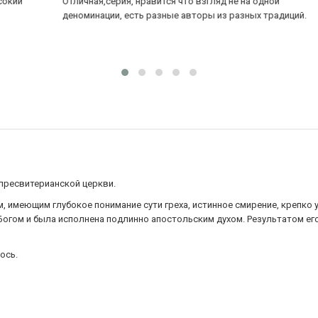
Отличная,серия, нравится что взгляд не на одной
се
деноминации, есть разные авторы из разных традиций.
Оч
не
по
пресвитерианской церкви.
 имеющим глубокое понимание сути греха, истинное смирение, крепко 
 Богом и была исполнена подлинно апостольским духом. Результатом его
ось.