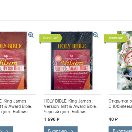
Новинка!
Новинка!
g James
HOLY BIBLE. King James
Открытка одинарн
ward Bible.
Version. Gift & Award Bible.
С Юбилеем!
 Библия
Черный цвет. Библия
на
Короля Иакова на
1 690
40
₽
₽
ке.
английском языке.
 закладка,
Словарь, карты, закладка,
В корзину
В корзину