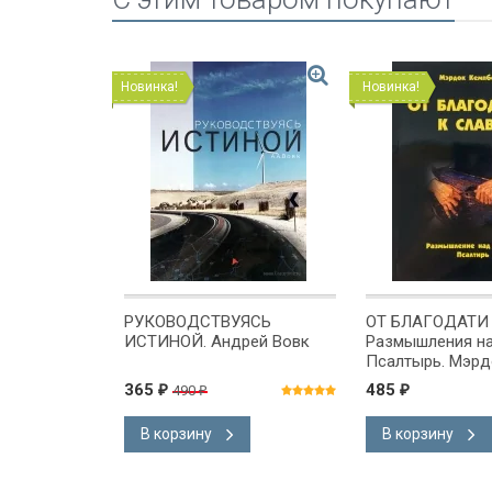
Новинка!
Новинка!
ИНОЧКУ.
РУКОВОДСТВУЯСЬ
ОТ БЛАГОДАТИ 
 книге
ИСТИНОЙ. Андрей Вовк
Размышления на
ла. Стьюарт
Псалтырь. Мэрд
Кемпбелл
365
485
490
₽
₽
₽
В корзину
В корзину