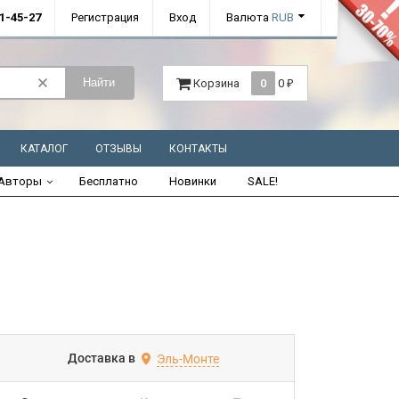
01-45-27
Регистрация
Вход
Валюта
RUB
Найти
Корзина
0
0
₽
КАТАЛОГ
ОТЗЫВЫ
КОНТАКТЫ
Авторы
Бесплатно
Новинки
SALE!
Доставка в
Эль-Монте