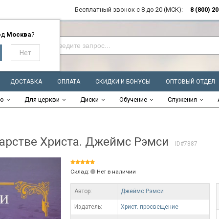
Бесплатный звонок с 8 до 20 (МСК):
8 (800) 2
од
Москва
?
ДОСТАВКА
ОПЛАТА
СКИДКИ И БОНУСЫ
ОПТОВЫЙ ОТДЕЛ
во
Для церкви
Диски
Обучение
Служения
арстве Христа. Джеймс Рэмси
ID#7887
Склад:
Нет в наличии
Автор:
Джеймс Рэмси
Издатель:
Христ. просвещение