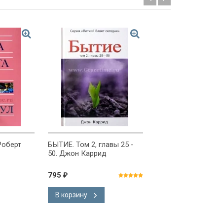
Роберт
БЫТИЕ. Том 2, главы 25 -
ИСТОРИЧЕСКИЙ И
50. Джон Каррид
Древние свидетел
жизни Христа. Гар
Хабермас
795
480
₽
₽
В корзину
В корзину