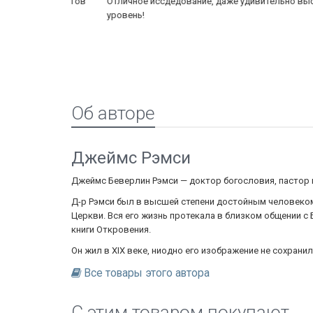
их библеистов
Отличное иссдедование, даже удивительно высокий
уровень!
Об авторе
Джеймс Рэмси
Джеймс Беверлин Рэмси — доктор богословия, пастор 
Д-р Рэмси был в высшей степени достойным человеком,
Церкви. Вся его жизнь протекала в близком общении с
книги Откровения.
Он жил в XIX веке, ниодно его изображение не сохранил
Все товары этого автора
C этим товаром покупают