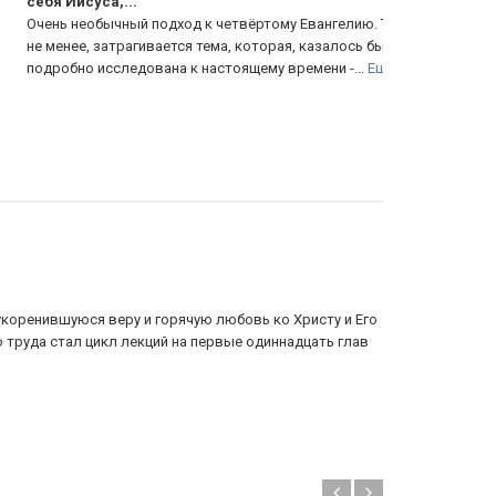
бя Иисуса,...
Фундаменталь
ень необычный подход к четвёртому Евангелию. Тем
посланию к Р
 менее, затрагивается тема, которая, казалось бы,
содержит мно
дробно исследована к настоящему времени -...
Еще
Еще
укоренившуюся веру и горячую любовь ко Христу и Его
 труда стал цикл лекций на первые одиннадцать глав