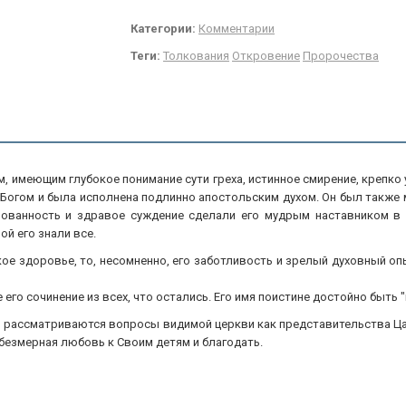
Категории:
Комментарии
Теги:
Толкования
Откровение
Пророчества
, имеющим глубокое понимание сути греха, истинное смирение, крепко 
 Богом и была исполнена подлинно апостольским духом. Он был также 
ованность и здравое суждение сделали его мудрым наставником в д
й его знали все.
кое здоровье, то, несомненно, его заботливость и зрелый духовный о
его сочинение из всех, что остались. Его имя поистине достойно быть "в
емы рассматриваются вопросы видимой церкви как представительства Ц
 безмерная любовь к Своим детям и благодать.