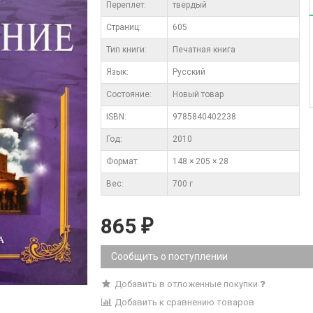
Переплет:
твердый
Cтраниц:
605
Тип книги:
Печатная книга
Язык:
Русский
Состояние:
Новый товар
ISBN:
9785840402238
Год:
2010
Формат:
148 × 205 × 28
Вес:
700 г
865
₽
Сообщить о поступлении
Добавить в отложенные покупки
Добавить к сравнению товаров