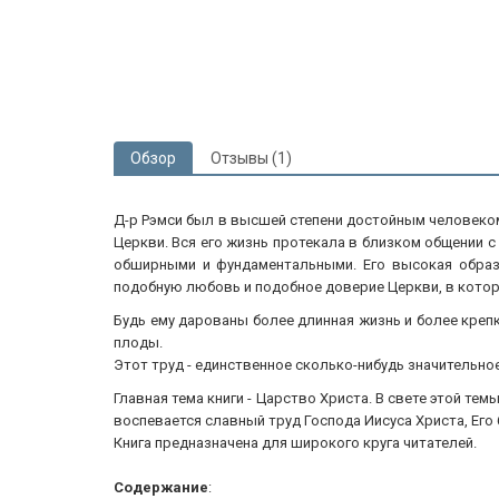
Обзор
Отзывы (1)
Д-р Рэмси был в высшей степени достойным человеком
Церкви. Вся его жизнь протекала в близком общении с
обширными и фундаментальными. Его высокая образ
подобную любовь и подобное доверие Церкви, в которо
Будь ему дарованы более длинная жизнь и более креп
плоды.
Этот труд - единственное сколько-нибудь значительное 
Главная тема книги - Царство Христа. В свете этой т
воспевается славный труд Господа Иисуса Христа, Его
Книга предназначена для широкого круга читателей.
Содержание
: