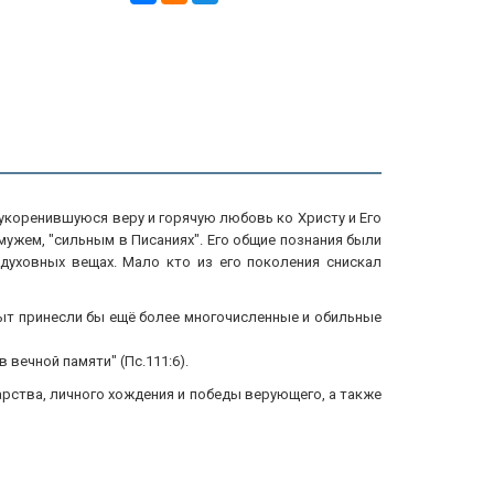
укоренившуюся веру и горячую любовь ко Христу и Его
мужем, "сильным в Писаниях". Его общие познания были
уховных вещах. Мало кто из его поколения снискал
пыт принесли бы ещё более многочисленные и обильные
 вечной памяти" (Пс.111:6).
арства, личного хождения и победы верующего, а также