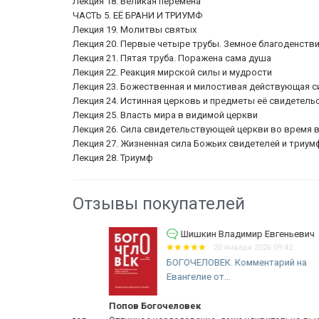
Лекция 18. Великая перемена
ЧАСТЬ 5. ЕЁ БРАНИ И ТРИУМФ
Лекция 19. Молитвы святых
Лекция 20. Первые четыре трубы. Земное благоденств
Лекция 21. Пятая труба. Поражена сама душа
Лекция 22. Реакция мирской силы и мудрости
Лекция 23. Божественная и милостивая действующая с
Лекция 24. Истинная церковь и предметы её свидетел
Лекция 25. Власть мира в видимой церкви
Лекция 26. Сила свидетельствующей церкви во время в
Лекция 27. Жизненная сила Божьих свидетелей и триум
Лекция 28. Триумф
Отзывы покупателей
ич
Шишкин Владимир Евгеньевич
20 января 2026 09:42
ие
БОГОЧЕЛОВЕК. Комментарий на
Евангелие от...
Попов Богочеловек