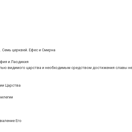
. Семь церквей. Ефес и Смирна
ьфия и Лаодикия
 целью видимого царства и необходимым средством достижения славы 
гии Царства
вилегии
валение Его