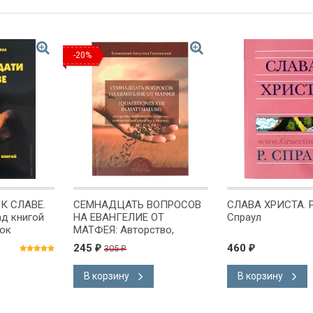
-20%
К СЛАВЕ.
СЕМНАДЦАТЬ ВОПРОСОВ
СЛАВА ХРИСТА. 
д книгой
НА ЕВАНГЕЛИЕ ОТ
Спраул
ок
МАТФЕЯ: Авторство,
особенности экзегезы,
245
460
305
₽
₽
₽
полемический характер и
перевод. Августин
В корзину
В корзину
Блаженный