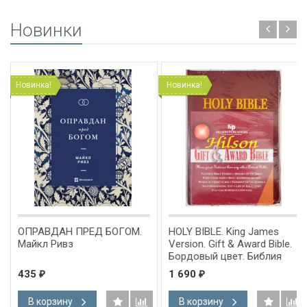
Новинки
Новинка!
Новинка!
ОПРАВДАН ПРЕД БОГОМ.
HOLY BIBLE. King James
Майкл Ривз
Version. Gift & Award Bible.
Бордовый цвет. Библия
Короля Иакова на
435
1 690
₽
₽
английском языке.
Словарь, карты, закладка,
В корзину
В корзину
подарочная вкладка, слова