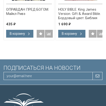
ОПРАВДАН ПРЕД БОГОМ.
HOLY BIBLE. King James
Майкл Ривз
Version. Gift & Award Bible.
Бордовый цвет. Библия
Короля Иакова на
435
1 690
₽
₽
английском языке.
Словарь, карты, закладка,
В корзину
В корзину
подарочная вкладка, слова
Иисуса выделены красным
/200х140/
ПОДПИСАТЬСЯ НА НОВОСТИ