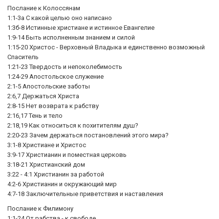
Послание к Колоссянам
1:1-3а С какой целью оно написано
1:3б-8 Истинные христиане и истинное Евангелие
1:9-14 Быть исполненным знанием и силой
1:15-20 Христос - Верховный Владыка и единственно возможный
Спаситель
1:21-23 Твердость и непоколебимость
1:24-29 Апостольское служение
2:1-5 Апостольские заботы
2:6,7 Держаться Христа
2:8-15 Нет возврата к рабству
2:16,17 Тень и тело
2:18,19 Как относиться к похитителям душ?
2:20-23 Зачем держаться постановлений этого мира?
3:1-8 Христиане и Христос
3:9-17 Христианин и поместная церковь
3:18-21 Христианский дом
3:22 - 4:1 Христианин за работой
4:2-6 Христианин и окружающий мир
4:7-18 Заключительные приветствия и наставления
Послание к Филимону
1:1-24 От рабства - к свободе