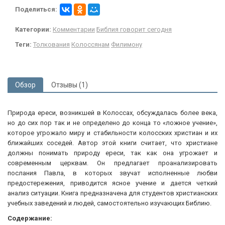
Поделиться:
Категории:
Комментарии
Библия говорит сегодня
Теги:
Толкования
Колоссянам
Филимону
Обзор
Отзывы (1)
Природа ереси, возникшей в Колоссах, обсуждалась более века,
но до сих пор так и не определено до конца то «ложное учение»,
которое угрожало миру и стабильности колосских христиан и их
ближайших соседей. Автор этой книги считает, что христиане
должны понимать природу ереси, так как она угрожает и
современным церквам. Он предлагает проанализировать
послания Павла, в которых звучат исполненные любви
предостережения, приводится ясное учение и дается четкий
анализ ситуации. Книга предназначена для студентов христианских
учебных заведений и людей, самостоятельно изучающих Библию.
Содержание: