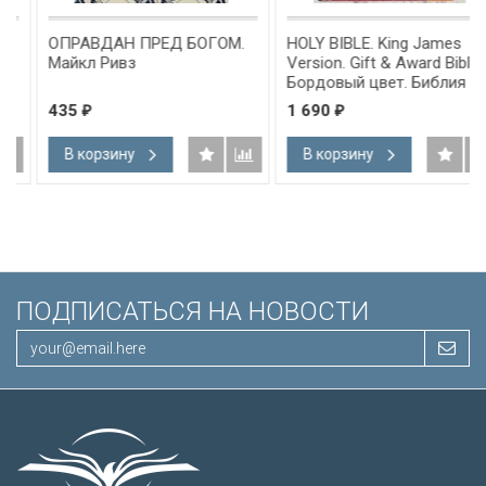
ОПРАВДАН ПРЕД БОГОМ.
HOLY BIBLE. King James
Майкл Ривз
Version. Gift & Award Bible.
Бордовый цвет. Библия
Короля Иакова на
435
1 690
₽
₽
английском языке.
Словарь, карты, закладка,
В корзину
В корзину
подарочная вкладка, слова
Иисуса выделены красным
/200х140/
ПОДПИСАТЬСЯ НА НОВОСТИ