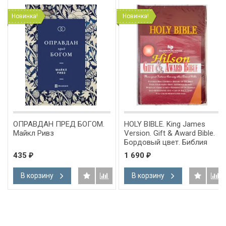
Новинка!
Новинка!
ОПРАВДАН ПРЕД БОГОМ.
HOLY BIBLE. King James
Майкл Ривз
Version. Gift & Award Bible.
Бордовый цвет. Библия
Короля Иакова на
435
1 690
₽
₽
английском языке.
Словарь, карты, закладка,
В корзину
В корзину
подарочная вкладка, слова
Иисуса выделены красным
/200х140/