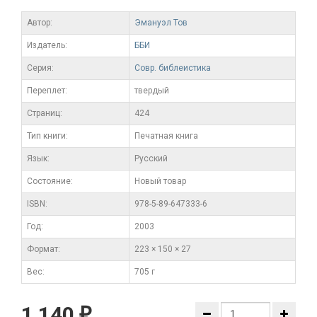
Автор:
Эмануэл Тов
Издатель:
ББИ
Серия:
Совр. библеистика
Переплет:
твердый
Cтраниц:
424
Тип книги:
Печатная книга
Язык:
Русский
Состояние:
Новый товар
ISBN:
978-5-89-647333-6
Год:
2003
Формат:
223 × 150 × 27
Вес:
705 г
1 140
₽