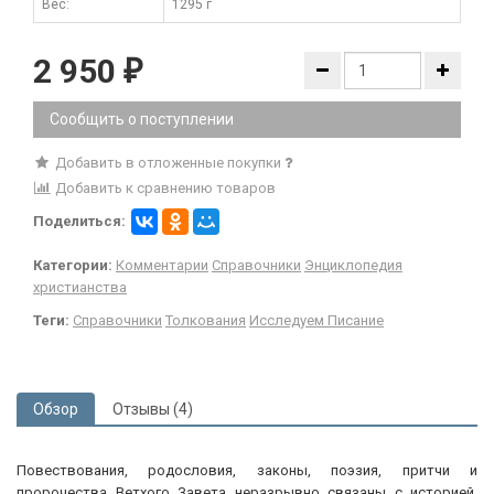
Вес:
1295 г
2 950
₽
Сообщить о поступлении
Добавить в отложенные покупки
Добавить к сравнению товаров
Поделиться:
Категории:
Комментарии
Справочники
Энциклопедия
христианства
Теги:
Справочники
Толкования
Исследуем Писание
Обзор
Отзывы (4)
Повествования, родословия, законы, поэзия, притчи и
пророчества Ветхого Завета неразрывно связаны с историей.