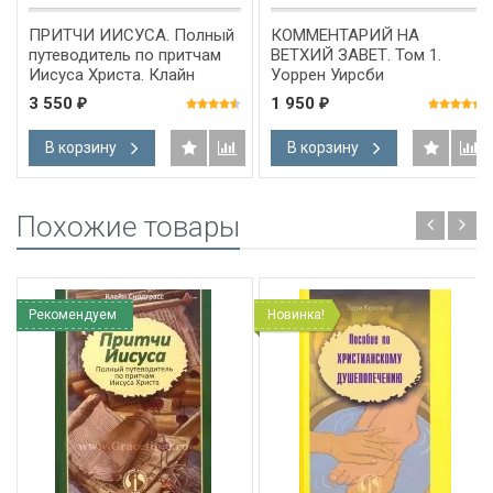
ПРИТЧИ ИИСУСА. Полный
КОММЕНТАРИЙ НА
путеводитель по притчам
ВЕТХИЙ ЗАВЕТ. Том 1.
Иисуса Христа. Клайн
Уоррен Уирсби
Снодграсс
3 550
1 950
₽
₽
В корзину
В корзину
Похожие товары
Рекомендуем
Новинка!