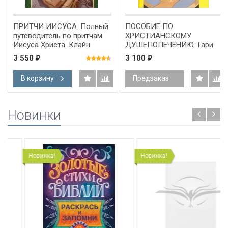
ПРИТЧИ ИИСУСА. Полный
ПОСОБИЕ ПО
путеводитель по притчам
ХРИСТИАНСКОМУ
Иисуса Христа. Клайн
ДУШЕПОПЕЧЕНИЮ. Гари
Снодграсс
Коллинз /новое издание/
3 550
3 100
₽
₽
В корзину
Предзаказ
Новинки
Новинка!
Новинка!