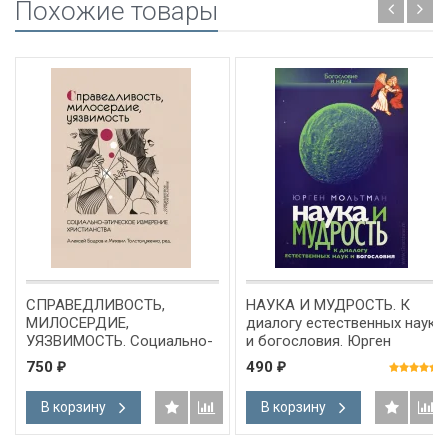
Похожие товары
СПРАВЕДЛИВОСТЬ,
НАУКА И МУДРОСТЬ. К
МИЛОСЕРДИЕ,
диалогу естественных наук
УЯЗВИМОСТЬ. Социально-
и богословия. Юрген
этическое измерение
Мольтман
750
490
₽
₽
христианства. Под ред.
Алексея Бодрова, Михаила
В корзину
В корзину
Толстолуженко