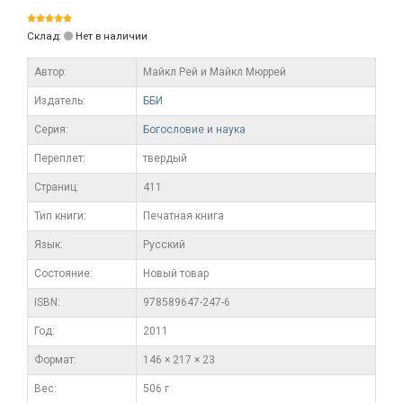
Склад:
Нет в наличии
Автор:
Майкл Рей и Майкл Мюррей
Издатель:
ББИ
Серия:
Богословие и наука
Переплет:
твердый
Cтраниц:
411
Тип книги:
Печатная книга
Язык:
Русский
Состояние:
Новый товар
ISBN:
978589647-247-6
Год:
2011
Формат:
146 × 217 × 23
Вес:
506 г