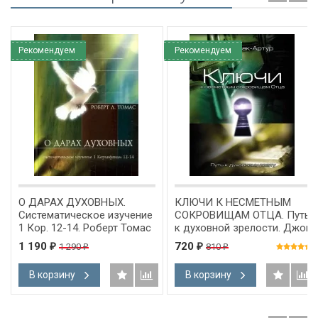
Рекомендуем
Рекомендуем
О ДАРАХ ДУХОВНЫХ.
КЛЮЧИ К НЕСМЕТНЫМ
Систематическое изучение
СОКРОВИЩАМ ОТЦА. Путь
1 Кор. 12-14. Роберт Томас
к духовной зрелости. Джон
Мак-Артур
1 190
720
1 290
810
₽
₽
₽
₽
В корзину
В корзину