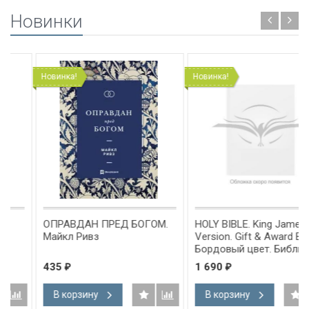
Новинки
Новинка!
Новинка!
ОПРАВДАН ПРЕД БОГОМ.
HOLY BIBLE. King James
Майкл Ривз
Version. Gift & Award Bible.
Бордовый цвет. Библия
Короля Иакова на
435
1 690
₽
₽
английском языке.
Словарь, карты, закладка,
В корзину
В корзину
подарочная вкладка, слова