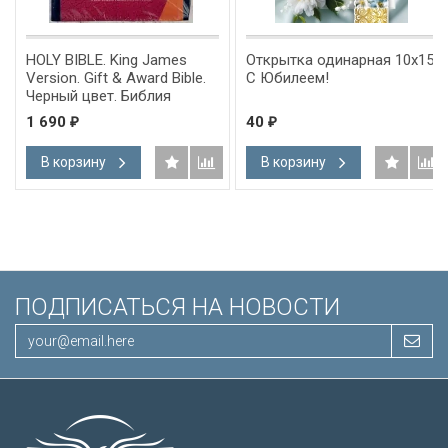
HOLY BIBLE. King James
Открытка одинарная 10x15:
Version. Gift & Award Bible.
С Юбилеем!
Черный цвет. Библия
Короля Иакова на
1 690
40
₽
₽
английском языке.
Словарь, карты, закладка,
В корзину
В корзину
подарочная вкладка, слова
Иисуса выделены красным
/200х140/
ПОДПИСАТЬСЯ НА НОВОСТИ