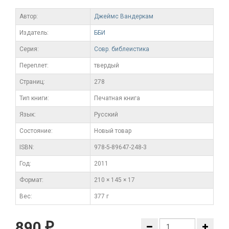
Автор:
Джеймс Вандеркам
Издатель:
ББИ
Серия:
Совр. библеистика
Переплет:
твердый
Cтраниц:
278
Тип книги:
Печатная книга
Язык:
Русский
Состояние:
Новый товар
ISBN:
978-5-89647-248-3
Год:
2011
Формат:
210 × 145 × 17
Вес:
377 г
890
₽