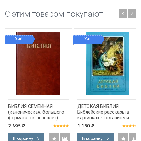
C этим товаром покупают
Хит!
Хит!
БИБЛИЯ СЕМЕЙНАЯ
ДЕТСКАЯ БИБЛИЯ.
(каноническая, большого
Библейские рассказы в
формата. тв. переплет)
картинках. Составители
Борислав Арапович и Вера
2 695
1 150
₽
₽
Маттелмяки
В корзину
В корзину