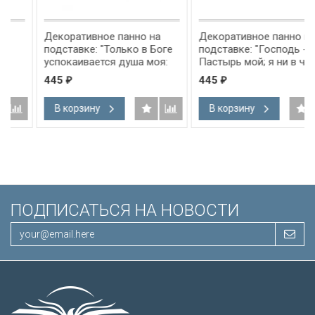
Декоративное панно на
Декоративное панно на
подставке: "Только в Боге
подставке: "Господь -
успокаивается душа моя:
Пастырь мой; я ни в чем не
от Него спасение мое" Пс
буду нуждаться" Пс 22:1
445
445
₽
₽
61:2
В корзину
В корзину
ПОДПИСАТЬСЯ НА НОВОСТИ