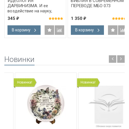
ИДЕОЛОГИЯ
БИБЛИЯ В СОВРЕМЕННОМ
ДАРВИНИЗМА. И ее
ПЕРЕВОДЕ МБО 073
воздействие на науку,
образование и общество.
345
1 350
₽
₽
Тематический сборник
В корзину
В корзину
Новинки
Новинка!
Новинка!