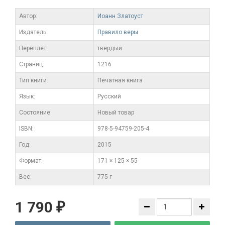
Автор:
Иоанн Златоуст
Издатель:
Правило веры
Переплет:
твердый
Cтраниц:
1216
Тип книги:
Печатная книга
Язык:
Русский
Состояние:
Новый товар
ISBN:
978-5-94759-205-4
Год:
2015
Формат:
171 × 125 × 55
Вес:
775 г
1 790
₽