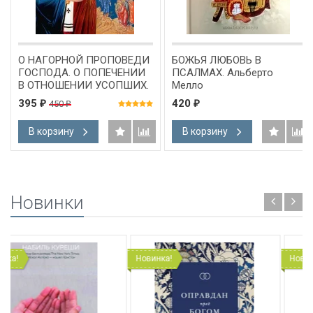
О НАГОРНОЙ ПРОПОВЕДИ
БОЖЬЯ ЛЮБОВЬ В
ГОСПОДА. О ПОПЕЧЕНИИ
ПСАЛМАХ. Альберто
В ОТНОШЕНИИ УСОПШИХ.
Мелло
Блаженный Августин
395
420
450
₽
₽
₽
В корзину
В корзину
Новинки
Новинка!
Новинка!