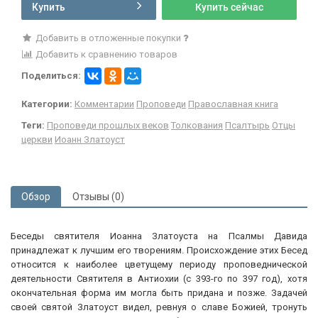
Купить
Купить сейчас
Добавить в отложенные покупки
Добавить к сравнению товаров
Поделиться:
Категории:
Комментарии
Проповеди
Православная книга
Теги:
Проповеди прошлых веков
Толкования
Псалтырь
Отцы
церкви
Иоанн Златоуст
Обзор
Отзывы (0)
Беседы святителя Иоанна Златоуста на Псалмы Давида
принадлежат к лучшим его творениям. Происхождение этих Бесед
относится к наиболее цветущему периоду проповеднической
деятельности Святителя в Антиохии (с 393-го по 397 год), хотя
окончательная форма им могла быть придана и позже. Задачей
своей святой Златоуст видел, ревнуя о славе Божией, тронуть