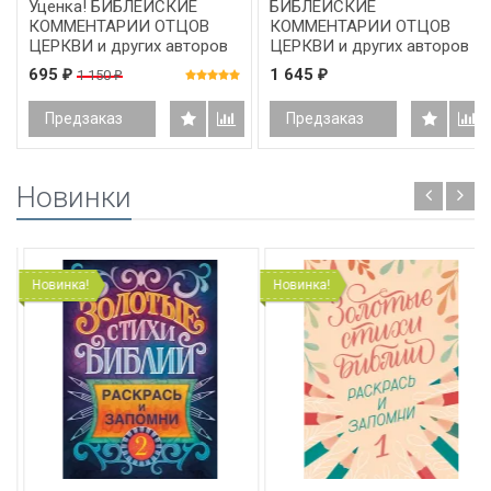
Уценка! БИБЛЕЙСКИЕ
БИБЛЕЙСКИЕ
КОММЕНТАРИИ ОТЦОВ
КОММЕНТАРИИ ОТЦОВ
ЦЕРКВИ и других авторов
ЦЕРКВИ и других авторов
I-VIII веков. Новый Завет.
I-VIII веков. Ветхий Завет.
695
1 645
1 150
₽
₽
₽
Том 12. Откровение Иоанна
Том 7. Книга Псалмов 1-50
Предзаказ
Предзаказ
Новинки
Новинка!
Новинка!