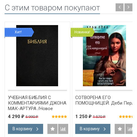
C этим товаром покупают
Хит!
Новинка!
УЧЕБНАЯ БИБЛИЯ С
СОТВОРЕНА ЕГО
КОММЕНТАРИЯМИ ДЖОНА
ПОМОЩНИЦЕЙ. Деби Перл
МАК-АРТУРА /Новое
издание!/
4 290
1 250
5 990
1 570
₽
₽
₽
₽
В корзину
В корзину