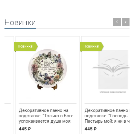
Новинки
Новинка!
Новинка!
Декоративное панно на
Декоративное панно на
подставке: "Только в Боге
подставке: "Господь -
успокаивается душа моя:
Пастырь мой; я ни в чем не
от Него спасение мое" Пс
буду нуждаться" Пс 22:1
445
445
₽
₽
61:2