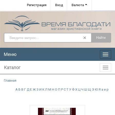
Регистрация
Вход
Валюта
Найти
Меню
Меню
Каталог
Катал
Главная
А
Б
В
Г
Д
Е
Ж
З
И
К
Л
М
Н
О
П
Р
С
Т
У
Ф
Х
Ц
Ч
Ш
Щ
Э
Ю
Я
а
и
р